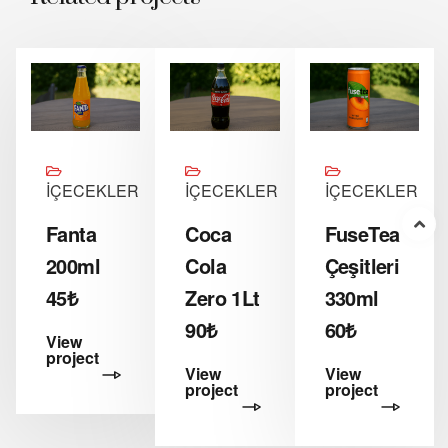
İÇECEKLER
İÇECEKLER
İÇECEKLER
Fanta
Coca
FuseTea
200ml
Cola
Çeşitleri
45₺
Zero 1Lt
330ml
90₺
60₺
View
project
View
View
project
project