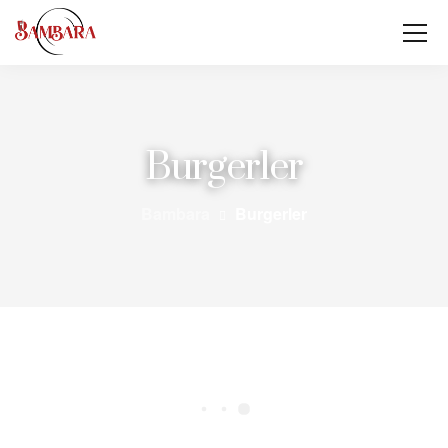
Burgerler
Bambara
Burgerler